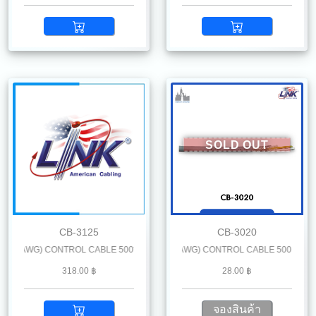
SOLD OUT
CB-3125
CB-3020
 AWG) CONTROL CABLE 500* M. /Reel
LiYCY 2 x 0.25 mm2 (24 AWG) CONTROL CABLE 500 M. /Reel
318.00 ฿
28.00 ฿
จองสินค้า