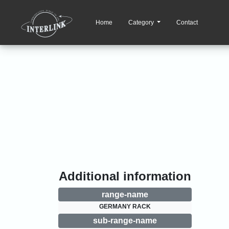
Home
Category
Contact
Additional information
range-name
GERMANY RACK
sub-range-name